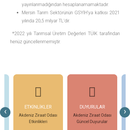
yayınlanmadığından hesaplanamamaktadır.
Mersin Tarım Sektörünün GSYİH'ya katkısı 2021
yılında 20,5 milyar TL'dir.
*2022 yılı Tarımsal Üretim Değerleri TÜİK tarafından
henüz güncellenmemiştir.
ETKİNLİKLER
DUYURULAR
‹
›
ar
Akdeniz Ziraat Odası
Akdeniz Ziraat Odası
A
Etkinlikleri
Güncel Duyurular