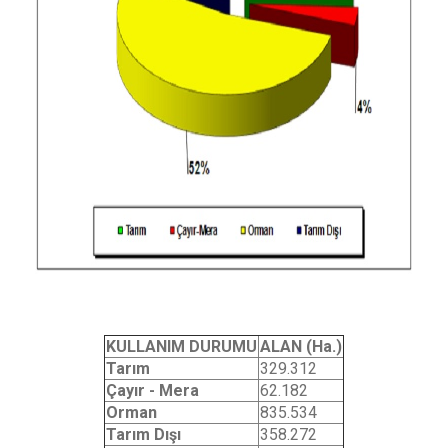
KULLANIM DURUMU
ALAN (Ha.)
Tarım
329.312
Çayır - Mera
62.182
Orman
835.534
Tarım Dışı
358.272