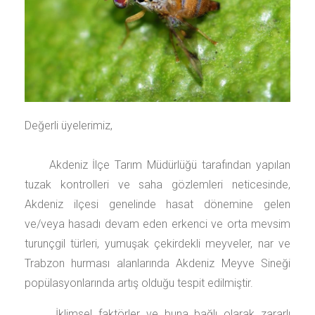
Değerli üyelerimiz,
Akdeniz İlçe Tarım Müdürlüğü tarafından yapılan
tuzak kontrolleri ve saha gözlemleri neticesinde,
Akdeniz ilçesi genelinde hasat dönemine gelen
ve/veya hasadı devam eden erkenci ve orta mevsim
turunçgil türleri, yumuşak çekirdekli meyveler, nar ve
Trabzon hurması alanlarında Akdeniz Meyve Sineği
popülasyonlarında artış olduğu tespit edilmiştir.
İklimsel faktörler ve buna bağlı olarak zararlı