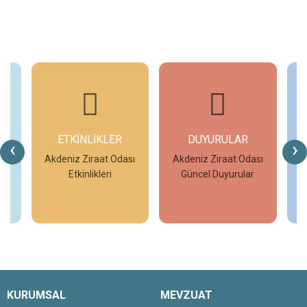
ETKİNLİKLER
DUYURULAR
‹
›
ar
Akdeniz Ziraat Odası
Akdeniz Ziraat Odası
A
Etkinlikleri
Güncel Duyurular
İncele
İncele
KURUMSAL
MEVZUAT