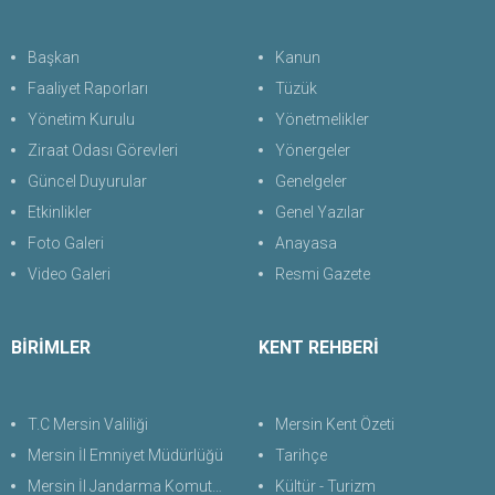
Başkan
Kanun
Faaliyet Raporları
Tüzük
Yönetim Kurulu
Yönetmelikler
Ziraat Odası Görevleri
Yönergeler
Güncel Duyurular
Genelgeler
Etkinlikler
Genel Yazılar
Foto Galeri
Anayasa
Video Galeri
Resmi Gazete
BİRİMLER
KENT REHBERİ
T.C Mersin Valiliği
Mersin Kent Özeti
Mersin İl Emniyet Müdürlüğü
Tarihçe
Mersin İl Jandarma Komutanlığı
Kültür - Turizm