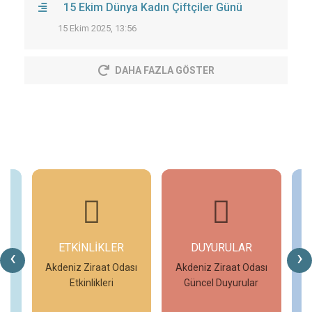
15 Ekim Dünya Kadın Çiftçiler Günü
15 Ekim 2025, 13:56
DAHA FAZLA GÖSTER
ETKİNLİKLER
DUYURULAR
‹
›
ar
Akdeniz Ziraat Odası
Akdeniz Ziraat Odası
A
Etkinlikleri
Güncel Duyurular
İncele
İncele