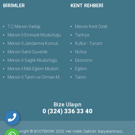
BİRİMLER
KENT REHBERİ
T.C Mersin Valiliği
Mersin Kent Özeti
Mersin İl Emniyet Müdürlüğü
Tarihçe
Mersin İl Jandarma Komutanlığı
Kültür - Turizm
Mersin Sahil Güvenlik
Nüfus
Mersin İl Sağlık Müdürlüğü
Ekonomi
Mersin il Milli Eğitim Müdürlüğü
Eğitim
Mersin İl Tarım ve Orman Müdürlüğü
Tarım
Bize Ulaşın
0 (324) 336 33 40
Copyright © BOOTEKNİK 2025. Her Hakkı Saklıdır. kopyalanması,