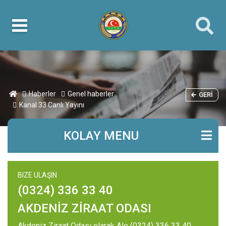
Haberler
Genel haberler
GERI
Kanal 33 Canlı Yayını
KOLAY MENU
BIZE ULAŞIN
(0324) 336 33 40
AKDENİZ ZİRAAT ODASI
Akdeniz Ziraat Odası olarak Alo (0324) 336 33 40