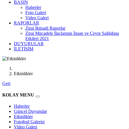
BASIN
Haberler
Foto Galeri
Video Galeri
RAPORLAR
Zirai İktisadi Raporlar
Zirai Mücadele İlaçlarının İnsan ve Çevre Sağlığına
Etkileri 2021
DUYURULAR
İLETİŞİM
Etkinlikler
Geri
KOLAY MENU
Haberler
Güncel Duyurular
Etkinlikler
Fotoğraf Galerisi
Video Galeri